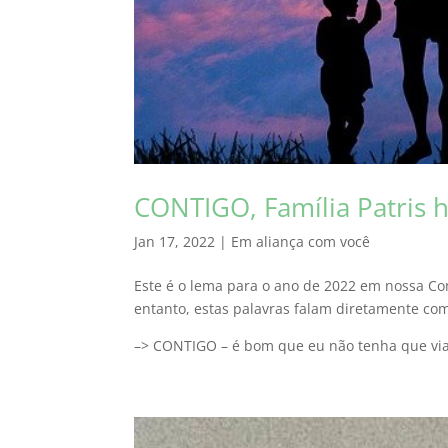
CONTIGO, Família Patris h
Jan 17, 2022
|
Em aliança com você
Este é o lema para o ano de 2022 em nossa Co
entanto, estas palavras falam diretamente com
–> CONTIGO – é bom que eu não tenha que vi