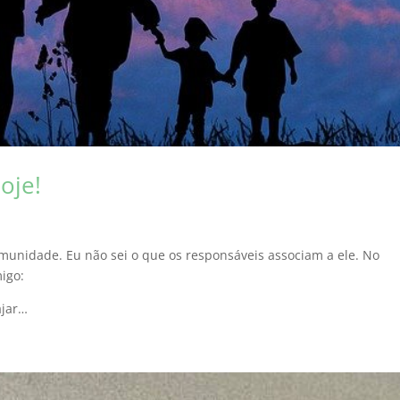
oje!
munidade. Eu não sei o que os responsáveis associam a ele. No
igo:
ajar…