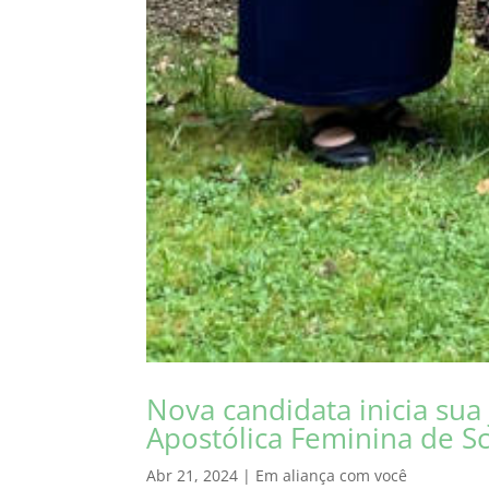
Nova candidata inicia su
Apostólica Feminina de S
Abr 21, 2024
|
Em aliança com você