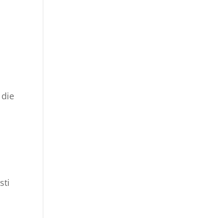
 die
sti