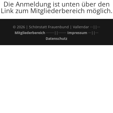
Die Anmeldung ist unten über den
Link zum Mitgliederbereich möglich.
© 2026 | Schönstatt Frauenbund | Vallendar ···||···
Mitgliederbereich
········||········
Impressum
···||···
Datenschutz