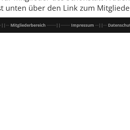
t unten über den Link zum Mitgliede
·||···
Mitgliederbereich
········||········
Impressum
···||···
Datenschu