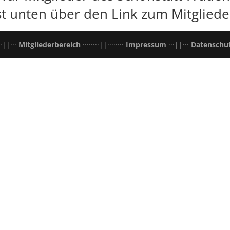
t unten über den Link zum Mitgliede
·||···
Mitgliederbereich
········||········
Impressum
···||···
Datenschu