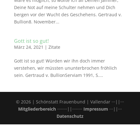
Wäre es möglich, so wollte ich all Deinen Jammer,
Deine Not auf meine Schulter nehmen und Dich
bergen vor der Wucht des Geschehens. Gertraud v.
Bullion8. November...
Gott ist so gut!
März 24, 2021
|
Zitate
Gott ist so gut! Würden wir ihn doch immer
verstehen, wir müssten ununterbrochen fröhlich
sein. Gertraud v. BullionServiam 1991, S....
© 2026 | Schönstatt Frauenbund | Vallendar ···||···
Mitgliederbereich
········||········
Impressum
···||···
Datenschutz