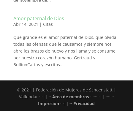
de noviembre de...
Amor paternal de Dios
Abr 14, 2021
|
Citas
Qué grande es el amor paternal de Dios, que olvida
todas las ofensas que le causamos y siempre nos
abre los brazos de nuevo y nos llama y se consume
por nuestro corazón humano. Gertraud v.
BullionCartas y escritos...
© 2021 | Federación de Mujeres de Schoenstatt |
Vallendar ···||···
Área de membros
········||········
Impresión
···||···
Privacidad