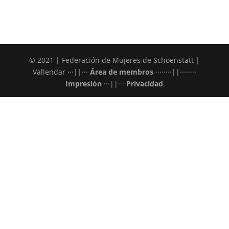
© 2021 | Federación de Mujeres de Schoenstatt |
Vallendar ···||···
Área de membros
········||········
Impresión
···||···
Privacidad